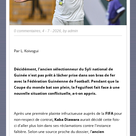
0 commentaires
,
4 - 7 - 2026
, by
admin
Par L. Koivogui
Décidément, l'ancien sélectionneur du Syli national de 
Guinée n'est pas prêt à lâcher prise dans son bras de fer 
avec la Fédération Guinéenne de Football. Pendant que la 
Coupe du monde bat son plein, la Feguifoot fait face à une 
nouvelle situation conflictuelle, a-t-on appris.
Après une première plainte infructueuse auprès de la
 FIFA
 pour 
non-respect de contrat
, Kaba Diawara 
aurait décidé cette fois-
ci d'aller plus loin dans ses réclamations contre l'instance 
faîtière. 
Selon une source proche du dossier, l
'ancien 