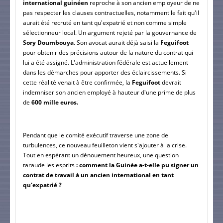
international guinéen
 reproche à son ancien employeur de ne 
pas respecter les clauses contractuelles, notamment le fait qu'il 
aurait été recruté en tant qu'expatrié et non comme simple 
sélectionneur local. Un argument rejeté par la gouvernance de
Sory Doumbouya
. Son avocat aurait déjà saisi la
 Feguifoot 
pour obtenir des précisions autour de la nature du contrat qui 
lui a été assigné. L'administration fédérale est actuellement 
dans les démarches pour apporter des éclaircissements. Si 
cette réalité venait à être confirmée, la 
Feguifoot
 devrait 
indemniser son ancien employé à hauteur d'une prime de plus 
de 
600 mille euros.
Pendant que le comité exécutif traverse une zone de 
turbulences, ce nouveau feuilleton vient s'ajouter à la crise. 
Tout en espérant un dénouement heureux, une question 
taraude les esprits 
: comment la Guinée a-t-elle pu signer un 
contrat de travail à un ancien international en tant 
qu'expatrié ?