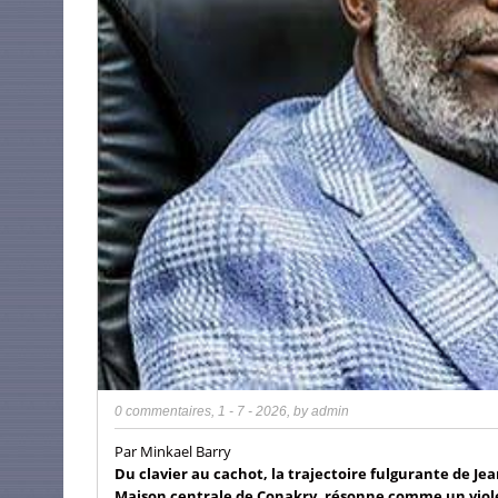
0 commentaires
,
1 - 7 - 2026
, by
admin
Par Minkael Barry
Du clavier au cachot, la trajectoire fulgurante de J
Maison centrale de Conakry, résonne comme un viole