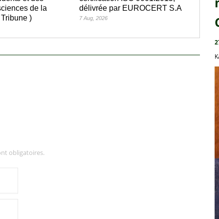
ciences de la
délivrée par EUROCERT S.A
 Tribune )
7 Aug, 2026
2
K
nt obligatoires.