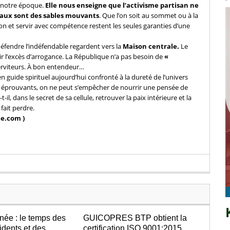
e notre époque.
Elle nous enseigne que l’activisme partisan ne
ciaux sont des sables mouvants
. Que l’on soit au sommet ou à la
on et servir avec compétence restent les seules garanties d’une
éfendre l’indéfendable regardent vers la
Maison centrale.
Le
unir l’excès d’arrogance. La République n’a pas besoin de
«
 serviteurs. À bon entendeur…
 guide spirituel aujourd’hui confronté à la dureté de l’univers
nt éprouvants, on ne peut s’empêcher de nourrir une pensée de
t-il, dans le secret de sa cellule, retrouver la paix intérieure et la
fait perdre.
ee.com )
née : le temps des
GUICOPRES BTP obtient la
idents et des
certification ISO 9001:2015,