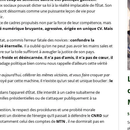
 sociaux pouvait dicter sa loi à la réalité implacable de l’État. Son
s’inscrit désormais comme une puissante leçon de vie pour
r.
ace de cadres propulsés non par la force de leur compétence, mais
é numérique bruyante, agressive, érigée en unique CV. Mais
tat, a commis l’erreur fatale des novices :
confondre la
é éternelle.
Il a oublié qu’on ne peut pas avoir les mains sales et
sur la toile suffiront à aveugler la justice de son pays.
roide et désincarnée. Il n’a pas d’amis, il n’a pas de cœur, il
adage politique bien connu nous rappelle d’ailleurs cette vérité
aujourd’hui, célébrer les mêmes victoires, et vous faire croquer par
royé par cette machine, il n’existe qu’un seul et unique bouclier :
le
ns l’appareil d’État. Elle interdit à un cadre subalterne de
amilles présidentielles ou de s’attaquer publiquement à sa
 gestion, le respect des procédures et une probité morale
5
esti un dixième de l’énergie qu’il passait à défendre le
CNRD
sur
otamment celui des comptes de
MTN
, il ne dormirait pas en
S
p