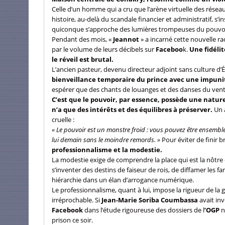
Celle d’un homme qui a cru que l’arène virtuelle des réseaux
histoire, au-delà du scandale financier et administratif, 
quiconque s’approche des lumières trompeuses du pouvoi
Pendant des mois, «
Jeannot
» a incarné cette nouvelle r
par le volume de leurs décibels sur
Faceboo
k.
Une fidélit
le réveil est brutal.
L’ancien pasteur, devenu directeur adjoint sans culture d’É
bienveillance temporaire du prince avec une impunit
espérer que des chants de louanges et des danses du ventre 
C’est que le pouvoir, par essence, possède une nature f
n’a que des intérêts et des équilibres à préserver.
Un 
cruelle :
« Le pouvoir est un monstre froid : vous pouvez être ensemble 
lui demain sans le moindre remords. »
Pour éviter de finir b
professionnalisme et la modestie.
La modestie exige de comprendre la place qui est la nôtre da
s’inventer des destins de faiseur de rois, de diffamer les f
hiérarchie dans un élan d’arrogance numérique.
Le professionnalisme, quant à lui, impose la rigueur de la
irréprochable. Si
Jean-Marie Soriba Coumbassa
avait inv
Facebook
dans l’étude rigoureuse des dossiers de l
’OGP
n
prison ce soir.