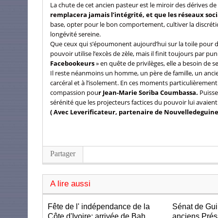
La chute de cet ancien pasteur est le miroir des dérives d
remplacera jamais l’intégrité, et que les réseaux so
base, opter pour le bon comportement, cultiver la discréti
longévité sereine.
Que ceux qui s’époumonent aujourd’hui sur la toile pour d
pouvoir utilise l’excès de zèle, mais il finit toujours par p
Facebookeurs
» en quête de privilèges, elle a besoin de
Il reste néanmoins un homme, un père de famille, un ancien
carcéral et à l’isolement. En ces moments particulièreme
compassion pou
r Jean-Marie Soriba Coumbassa.
Puisse-
sérénité que les projecteurs factices du pouvoir lui avaient 
( Avec Leverificateur, partenaire de Nouvelledeguin
Partager
A lire aussi
Fête de l' indépendance de la
Sénat de Gui
Côte d'Ivoire: arrivée de Bah
anciens Prés