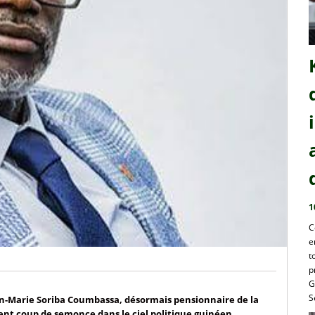
1
C
e
t
p
G
S
ean-Marie Soriba Coumbassa, désormais pensionnaire de la
nt coup de semonce dans le ciel politique guinéen
.