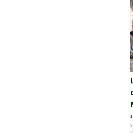
5
S
p