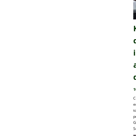
1
C
e
t
p
G
S