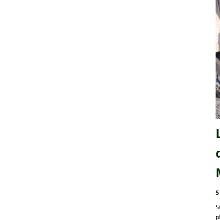
5
S
p