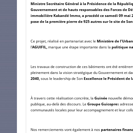
Ministre Secrétaire Général à la Présidence de la Républ
Gouvernement et de hauts responsables des Forces de Défens
immobilière Kakandé Immo, a procédé ce samedi 09 mai 2026
pose de la première pierre de 925 autres sur le site de Son
Ce projet, réalisé en partenariat avec le 
Ministère de l’Urban
l’
AGUIFIL,
 marque une étape importante dans la
 politique n
Les travaux de construction de ces bâtiments ont été entièreme
pleinement dans la vision stratégique du Gouvernement et dan
2040,
 sous le leadership de Son
 Excellence le Président d
À travers cette réalisation concrète, la
 Guinée 
nouvelle démont
publique, au-delà des discours. 
Le 
Groupe Guicopre
s adresse
communautés locales pour leur accompagnement et leur collab
Nos remerciements vont également à nos 
partenaires financ