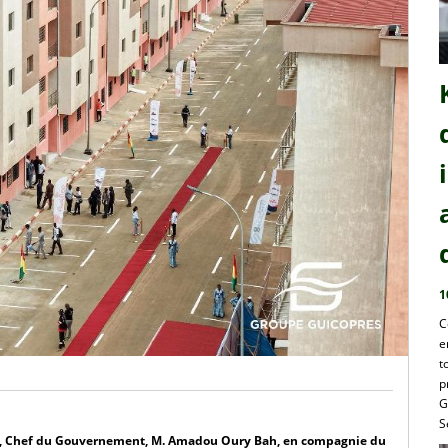
1
C
e
t
p
G
S
re, Chef du Gouvernement, M. Amadou Oury Bah, en compagnie du 