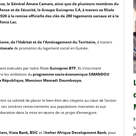
ique, le Général Amara Camara, ainsi que de plusieurs membres du 
e et de Sécurité, le Groupe Guicopres S.A, à travers sa filiale 
 à la remise officielle des clés de 280 logements sociaux et à la 
fonia Lac.
isme, de l’Habitat et de l’Aménagement du Territoire, 
à travers 
ationale
 de promotion du logement social en Guinée.
nt exécutés par notre filiale 
Guicopres BTP. 
Ils s’inscrivent 
s les ambitions du 
programme socio-économique SIMANDOU 
e la République, Monsieur Mamadi Doumbouya.
re sa volonté de placer le bien-être des citoyens au cœur de l’action 
 ses sincères remerciements aux populations riveraines et aux 
oration dans la mise en œuvre de ce projet d’envergure.
5
S
iers, Vista Bank, BSIC
 et S
helter Afrique Development Bank
, pour 
p