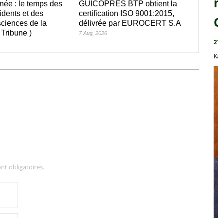
née : le temps des
GUICOPRES BTP obtient la
idents et des
certification ISO 9001:2015,
ciences de la
délivrée par EUROCERT S.A
 Tribune )
7 Aug, 2026
2
K
nt obligatoires.