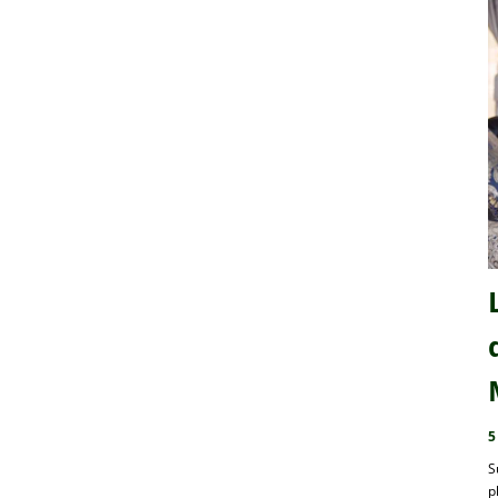
5
S
p