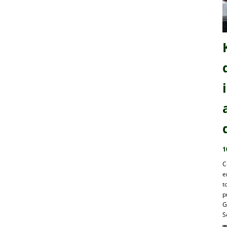
1
C
e
t
p
G
S