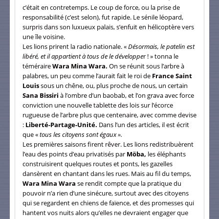
c’était en contretemps. Le coup de force, ou la prise de
responsabilité (c’est selon), fut rapide. Le sénile léopard,
surpris dans son luxueux palais, s’enfuit en hélicoptère vers
une île voisine.
Les lions prirent la radio nationale. «
Désormais, le patelin est
libéré, et il appartient à tous de le développe
r ! » tonna le
téméraire
Wara Mina Wara.
On se réunit sous l’arbre à
palabres, un peu comme l’aurait fait le roi de
France Saint
Louis
sous un chêne, ou, plus proche de nous, un certain
Sana Bissiri
à l’ombre d’un baobab, et l’on grava avec force
conviction une nouvelle tablette des lois sur l’écorce
rugueuse de l’arbre plus que centenaire, avec comme devise
:
Liberté-Partage-Unité.
Dans l’un des articles, il est écrit
que «
tous les citoyens sont égaux ».
Les premières saisons firent rêver. Les lions redistribuèrent
l’eau des points d’eau privatisés par
Möba,
les éléphants
construisirent quelques routes et ponts, les gazelles
dansèrent en chantant dans les rues. Mais au fil du temps,
Wara Mina Wara
se rendit compte que la pratique du
pouvoir n’a rien d’une sinécure, surtout avec des citoyens
qui se regardent en chiens de faïence, et des promesses qui
hantent vos nuits alors qu’elles ne devraient engager que