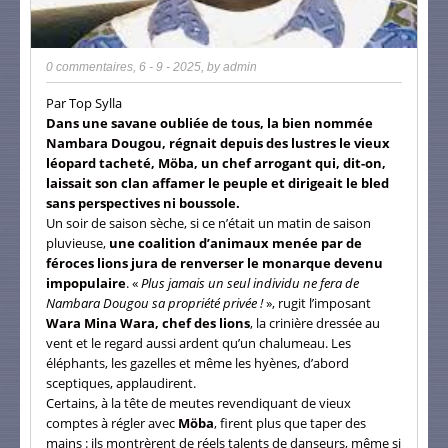
0 commentaires
,
6 - 9 - 2025
, by
admin
Par Top Sylla
Dans une savane oubliée de tous, la bien nommée
Nambara Dougou, régnait depuis des lustres le vieux
léopard tacheté, Möba, un chef arrogant qui, dit-on,
laissait son clan affamer le peuple et dirigeait le bled
sans perspectives ni boussole.
Un soir de saison sèche, si ce n’était un matin de saison
pluvieuse,
une coalition d’animaux menée par de
féroces lions jura de renverser le monarque devenu
impopulaire
. «
Plus jamais un seul individu ne fera de
Nambara Dougou sa propriété privée !
», rugit l’imposant
Wara Mina Wara, chef des lions
, la crinière dressée au
vent et le regard aussi ardent qu’un chalumeau. Les
éléphants, les gazelles et même les hyènes, d’abord
sceptiques, applaudirent.
Certains, à la tête de meutes revendiquant de vieux
comptes à régler avec
Möba
, firent plus que taper des
mains : ils montrèrent de réels talents de danseurs, même si