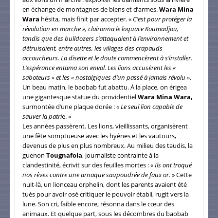
en échange de montagnes de biens et d’armes.
Wara Mina
Wara
hésita, mais finit par accepter. «
C’est pour protéger la
révolution en marche », claironna le loquace Koumadjou,
tandis que des bulldozers s’attaquaient à l’environnement et
détruisaient, entre autres, les villages des crapauds
accoucheurs. La disette et le doute commencèrent à s’installer.
L’espérance entama son envol. Les lions accusèrent les «
saboteurs » et les « nostalgiques d’un passé à jamais révolu
».
Un beau matin, le baobab fut abattu. À la place, on érigea
une gigantesque statue du providentiel
Wara Mina Wara,
surmontée d’une plaque dorée :
« Le seul lion capable de
sauver la patri
e. »
Les années passèrent. Les lions, vieillissants, organisèrent
une fête somptueuse avec les hyènes et les vautours,
devenus de plus en plus nombreux. Au milieu des taudis, la
guenon
Tougnafola
, journaliste contrainte à la
clandestinité, écrivit sur des feuilles mortes : «
Ils ont troqué
nos rêves contre une arnaque saupoudrée de faux or.
» Cette
nuit-là, un lionceau orphelin, dont les parents avaient été
tués pour avoir osé critiquer le pouvoir établi, rugit vers la
lune. Son cri, faible encore, résonna dans le cœur des
animaux. Et quelque part, sous les décombres du baobab