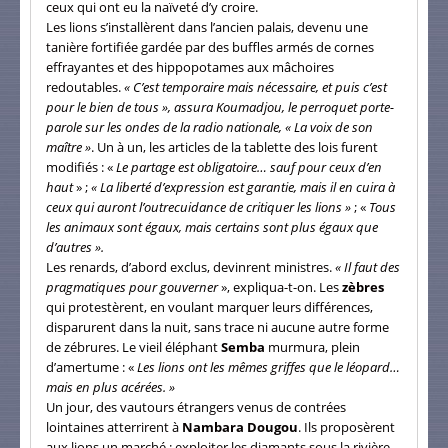
ceux qui ont eu la naïveté d’y croire.
Les lions s’installèrent dans l’ancien palais, devenu une
tanière fortifiée gardée par des buffles armés de cornes
effrayantes et des hippopotames aux mâchoires
redoutables.
« C’est temporaire mais nécessaire, et puis c’est
pour le bien de tous », assura Koumadjou, le perroquet porte-
parole sur les ondes de la radio nationale, « La voix de son
maître »
. Un à un, les articles de la tablette des lois furent
modifiés : «
Le partage est obligatoire… sauf pour ceux d’en
haut
» ;
« La liberté d’expression est garantie, mais il en cuira à
ceux qui auront l’outrecuidance de critiquer les lions »
; «
Tous
les animaux sont égaux, mais certains sont plus égaux que
d’autres ».
Les renards, d’abord exclus, devinrent ministres.
« Il faut des
pragmatiques pour gouverner
», expliqua-t-on. Les
zèbres
qui protestèrent, en voulant marquer leurs différences,
disparurent dans la nuit, sans trace ni aucune autre forme
de zébrures. Le vieil éléphant
Semba
murmura, plein
d’amertume : «
Les lions ont les mêmes griffes que le léopard…
mais en plus acérées. »
Un jour, des vautours étrangers venus de contrées
lointaines atterrirent à
Nambara Dougou
. Ils proposèrent
aux lions un marché : exploiter les diamants sous la rivière