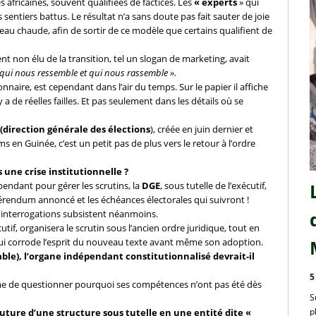
africaines, souvent qualifiées de factices. Les
« experts
» qui
 sentiers battus. Le résultat n’a sans doute pas fait sauter de joie
 l’eau chaude, afin de sortir de ce modèle que certains qualifient de
nt non élu de la transition, tel un slogan de marketing, avait
qui nous ressemble et qui nous rassemble ».
onnaire, est cependant dans l’air du temps. Sur le papier il affiche
a de réelles failles. Et pas seulement dans les détails où se
 (direction générale des élections
), créée en juin dernier et
 en Guinée, c’est un petit pas de plus vers le retour à l’ordre
 une crise institutionnelle ?
endant pour gérer les scrutins, la
DGE
, sous tutelle de l’exécutif,
éférendum annoncé et les échéances électorales qui suivront !
es interrogations subsistent néanmoins.
if, organisera le scrutin sous l’ancien ordre juridique, tout en
qui corrode l’esprit du nouveau texte avant même son adoption.
bable), l’organe indépendant constitutionnalisé devrait-il
5
itime de questionner pourquoi ses compétences n’ont pas été dès
S
p
future d’une structure sous tutelle en une entité dite «