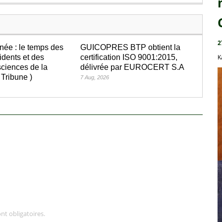
2
née : le temps des
GUICOPRES BTP obtient la
idents et des
certification ISO 9001:2015,
K
ciences de la
délivrée par EUROCERT S.A
 Tribune )
7 Aug, 2026
nt obligatoires.