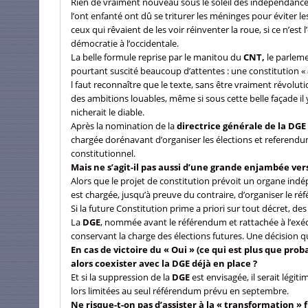
Rien de vraiment nouveau sous le soleil des indépendances 
l’ont enfanté ont dû se triturer les méninges pour éviter les
ceux qui rêvaient de les voir réinventer la roue, si ce n’est
démocratie à l’occidentale.
La belle formule reprise par le manitou du
CNT,
le parleme
pourtant suscité beaucoup d’attentes : une constitution «
l faut reconnaître que le texte, sans être vraiment révoluti
des ambitions louables, même si sous cette belle façade il y 
nicherait le diable.
Après la nomination de la
directrice générale de la DGE
chargée dorénavant d’organiser les élections et referendums
constitutionnel.
Mais ne s’agit-il pas aussi d’une grande enjambée vers
Alors que le projet de constitution prévoit un organe indép
est chargée, jusqu’à preuve du contraire, d’organiser le r
Si la future Constitution prime a priori sur tout décret, d
La
DGE
, nommée avant le référendum et rattachée à l’exécut
conservant la charge des élections futures. Une décision 
En cas de victoire du « Oui » (ce qui est plus que pro
alors coexister avec la DGE déjà en place ?
Et si la suppression de la
DGE
est envisagée, il serait lég
lors limitées au seul référendum prévu en septembre.
Ne risque-t-on pas d’assister à la « transformation » 