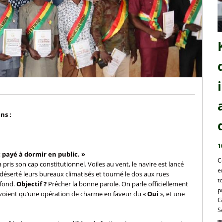
ns :
1
t payé à dormir en public. »
C
pris son cap constitutionnel. Voiles au vent, le navire est lancé
e
déserté leurs bureaux climatisés et tourné le dos aux rues
t
fond.
Objectif ?
Prêcher la bonne parole. On parle officiellement
p
y voient qu’une opération de charme en faveur du «
Oui
», et une
G
S