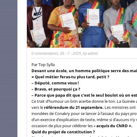
0 commentaires
,
26 - 7 - 2025
, by
admin
Par Top Sylla
Devant une école, un homme politique serre des mai
« Quel métier feras-tu plus tard, petit ?
– Député, comme vous !
– Bravo, et pourquoi ça ?
– Parce que papa dit que c’est le seul boulot où on es
Ce trait d’humour un brin acerbe donne le ton. La Guinée a 
vers le
référendum du 21 septembre.
Les ministres ont 
inondées de Conakry pour se lancer à l’assaut du pays pro
d’un exercice d’explication de texte, même si d’aucuns n’
occasion de plus pour célébrer les «
acquis du CNRD ».
Quid du projet de constitution ?