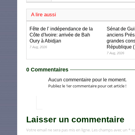
A lire aussi
Fête de l' indépendance de la
Sénat de Gui
Côte d'Ivoire: arrivée de Bah
anciens Prés
Oury à Abidjan
grandes cons
République (
7 Aug, 2026
7 Aug, 2026
0 Commentaires
Aucun commentaire pour le moment.
Publiez le 1er commentaire pour cet article !
Laisser un commentaire
Votre email ne sera pas mis en ligne. Les champs avec un * so