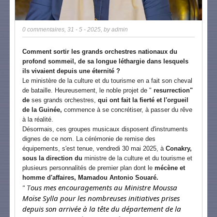
0 commentaires
,
31 - 5 - 2025
, by
admin
Comment sortir les grands orchestres nationaux du
profond sommeil, de sa longue léthargie dans lesquels
ils vivaient depuis une éternité ?
Le ministère de la culture et du tourisme en a fait son cheval
de bataille. Heureusement, le noble projet de "
resurrection"
de
ses grands orchestres,
qui ont fait la fierté et l'orgueil
de la Guinée,
commence à se concrétiser, à passer du rêve
à la réalité.
Désormais, ces groupes musicaux disposent d'instruments
dignes de ce nom. La cérémonie de remise des
équipements, s'est tenue, vendredi 30 mai 2025, à
Conakry,
sous la direction du
ministre de la culture et du tourisme et
plusieurs personnalités de premier plan dont le
mécène et
homme d'affaires,
Mamadou Antonio Souaré.
ous mes encouragements au Ministre Moussa
" T
Moïse Sylla pour les nombreuses initiatives prises
depuis son arrivée à la tête du département de la