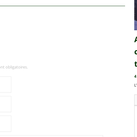
nt obligatoires.
4
L