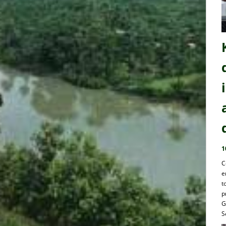
1
C
e
t
p
G
S