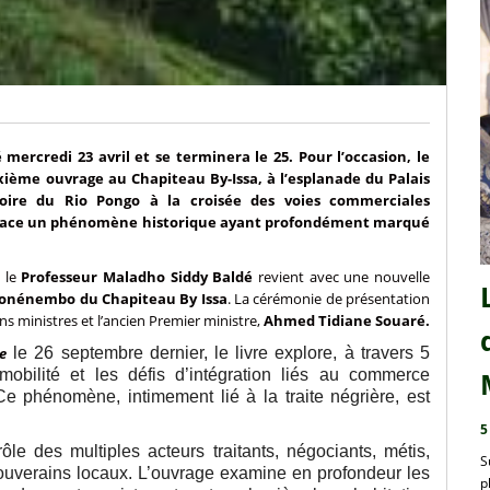
mercredi 23 avril et se terminera le 25. Pour l’occasion, le
ième ouvrage au Chapiteau By-Issa, à l’esplanade du Palais
toire du Rio Pongo à la croisée des voies commerciales
 retrace un phénomène historique ayant profondément marqué
, le
Professeur Maladho Siddy Baldé
revient avec une nouvelle
onénembo du Chapiteau By Issa
. La cérémonie de présentation
 ministres et l’ancien Premier ministre,
Ahmed Tidiane Souaré.
e
le 26 septembre dernier, le livre explore, à travers 5
obilité et les défis d’intégration liés au commerce
e phénomène, intimement lié à la traite négrière, est
5
rôle des multiples acteurs traitants, négociants, métis,
S
 souverains locaux. L’ouvrage examine en profondeur les
p