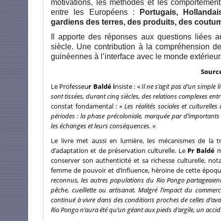
motivations, les méthodes et les comportement
entre les Européens :
Portugais, Hollandais
gardiens des terres, des produits, des coutum
Il apporte des réponses aux questions liées 
siècle. Une contribution à la compréhension de 
guinéennes à l’interface avec le monde extérieur
Source
Le Professeu
r Baldé i
nsiste : «
Il ne s’agit pas d’un simple 
sont tissées, durant cinq siècles, des relations complexes entre
constat fondamental : «
Les réalités sociales et culturelle
périodes : la phase précoloniale, marquée par d’importants
les échanges et leurs conséquences.
»
Le livre met aussi en lumière, les mécanismes de la trai
d’adaptation et de préservation culturelle. Le
Pr Baldé
m
conserver son authenticité et sa richesse culturelle,
femme de pouvoir et d’influence, héroïne de cette époq
reconnus, les autres populations du Rio Pongo partageaien
pêche, cueillette ou artisanat. Malgré l’impact du commerce
continué à vivre dans des conditions proches de celles d’ava
Rio Pongo n’aura été qu’un géant aux pieds d’argile, un accide