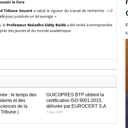
uvoir le livre
d Tidiane Souaré
a salué la rigueur du travail de recherche : «
Il
elle pour produire un tel ouvrage.
»
, le
Professeur Maladho Siddy Baldé
a été invité à entreprendre
2
auprès des jeunes et du monde académique.
K
née : le temps des
GUICOPRES BTP obtient la
idents et des
certification ISO 9001:2015,
ciences de la
délivrée par EUROCERT S.A
 Tribune )
7 Aug, 2026