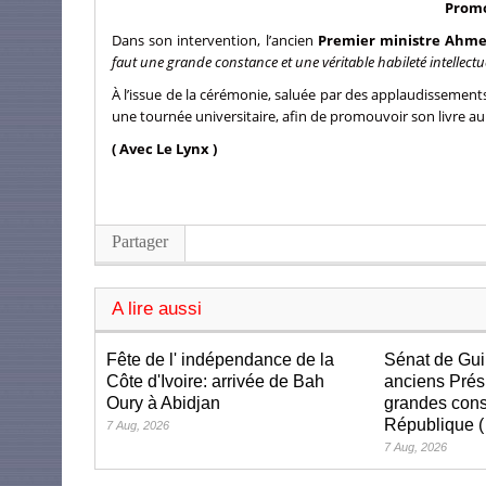
Promo
Dans son intervention, l’ancien
Premier ministre Ahme
faut une grande constance et une véritable habileté intellectu
À l’issue de la cérémonie, saluée par des applaudissements
une tournée universitaire, afin de promouvoir son livre 
( Avec Le Lynx )
Partager
A lire aussi
Fête de l' indépendance de la
Sénat de Gui
Côte d'Ivoire: arrivée de Bah
anciens Prés
Oury à Abidjan
grandes cons
République (
7 Aug, 2026
7 Aug, 2026