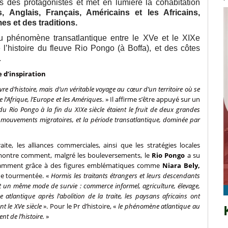
s des protagonistes et met en lumière la cohabitation
, Anglais, Français, Américains et les Africains,
es et des traditions.
au phénomène transatlantique entre le XVe et le XIXe
l’histoire du fleuve Rio Pongo (à Boffa), et des côtes
.
 d’inspiration
livre d’histoire, mais d’un véritable voyage au cœur d’un territoire où se
 l’Afrique, l’Europe et les Amériques.
» Il affirme s’être appuyé sur un
s du Rio Pongo à la fin du XIXe siècle étaient le fruit de deux grandes
 mouvements migratoires, et la période transatlantique, dominée par
te, les alliances commerciales, ainsi que les stratégies locales
ontre comment, malgré les bouleversements, le
Rio Pongo
a su
 notamment grâce à des figures emblématiques comme
Niara Bely,
ue tourmentée. «
Hormis les traitants étrangers et leurs descendants
t un même mode de survie : commerce informel, agriculture, élevage,
 atlantique après l’abolition de la traite, les paysans africains ont
nt le XVe siècle
». Pour le Pr d’histoire, «
le phénomène atlantique au
nt de l’histoire.
»