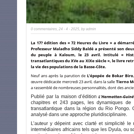
0 commentaires
,
24 - 4 - 2025
, by
admin
La 17? édition des « 72 Heures du Livre » a démarré 
Professeur Maladho Siddy Baldé a présenté son deux
du peuple à Kaloum, le 23 avril. Intitulé « His
transatlantiques du XVe au XIXe siècle », le livre
la vie des populations de la Basse-Côte.
Neuf ans après la parution de
L’épopée de Bokar Biro
œuvre dédicacée mercredi 23 avril, dans la salle
Tierno M
a rassemblé de nombreuses personnalités, dont des anciens
Publié par la maison d’édition
L’Harmattan-Guiné
chapitres et 243 pages, les dynamiques de m
transatlantique dans la région du Rio Pongo. C
analysé dans une approche pluridisciplinaire.
L’auteur y dépeint avec clarté et simplicité le 
intermédiaires africains tels que les Dyula, ou