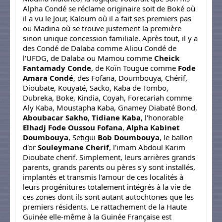
Alpha Condé se réclame originaire soit de Boké où
il a vu le Jour, Kaloum où il a fait ses premiers pas
ou Madina où se trouve justement la première
sinon unique concession familiale. Après tout, il y a
des Condé de Dalaba comme Aliou Condé de
l'UFDG, de Dalaba ou Mamou comme
Cheick
Fantamady Conde
, de Koïn Tougue comme
Fode
Amara Condé
, des Fofana, Doumbouya, Chérif,
Dioubate, Kouyaté, Sacko, Kaba de Tombo,
Dubreka, Boke, Kindia, Coyah, Forecariah comme
Aly Kaba, Moustapha Kaba, Gnamey Diabaté Bond,
Aboubacar Sakho
,
Tidiane Kaba
, l'honorable
Elhadj Fode Oussou Fofana
,
Alpha Kabinet
Doumbouya
, Setigui
Bob Doumbouya
, le ballon
d'or
Souleymane Cherif
, l'imam Abdoul Karim
Dioubate cherif. Simplement, leurs arrières grands
parents, grands parents ou pères s'y sont installés,
implantés et transmis l'amour de ces localités à
leurs progénitures totalement intégrés à la vie de
ces zones dont ils sont autant autochtones que les
premiers résidents. Le rattachement de la Haute
Guinée elle-même à la Guinée Française est