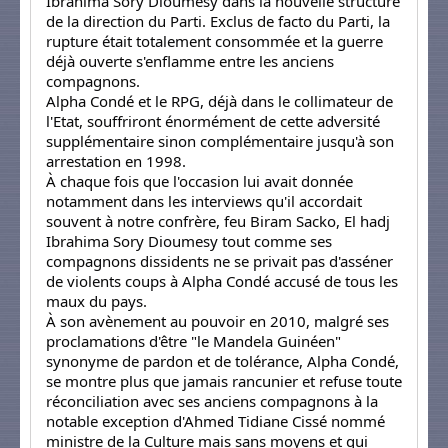
Ibrahima Sory Dioumesy dans la nouvelle structure
de la direction du Parti. Exclus de facto du Parti, la
rupture était totalement consommée et la guerre
déjà ouverte s'enflamme entre les anciens
compagnons.
Alpha Condé et le RPG, déjà dans le collimateur de
l'Etat, souffriront énormément de cette adversité
supplémentaire sinon complémentaire jusqu'à son
arrestation en 1998.
À chaque fois que l'occasion lui avait donnée
notamment dans les interviews qu'il accordait
souvent à notre confrère, feu Biram Sacko, El hadj
Ibrahima Sory Dioumesy tout comme ses
compagnons dissidents ne se privait pas d'asséner
de violents coups à Alpha Condé accusé de tous les
maux du pays.
À son avènement au pouvoir en 2010, malgré ses
proclamations d'être "le Mandela Guinéen"
synonyme de pardon et de tolérance, Alpha Condé,
se montre plus que jamais rancunier et refuse toute
réconciliation avec ses anciens compagnons à la
notable exception d'Ahmed Tidiane Cissé nommé
ministre de la Culture mais sans moyens et qui