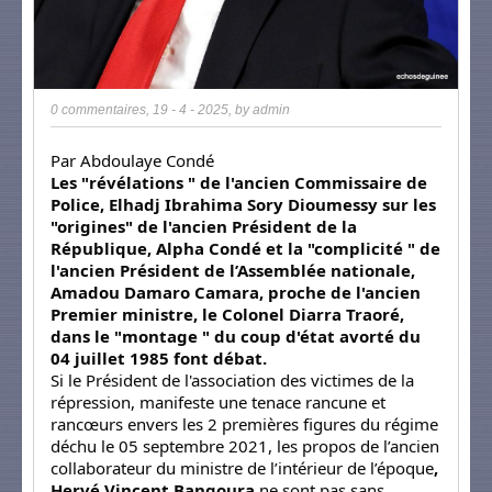
0 commentaires
,
19 - 4 - 2025
, by
admin
Par Abdoulaye Condé
Les "révélations " de l'ancien Commissaire de
Police, Elhadj Ibrahima Sory Dioumessy sur les
"origines" de l'ancien Président de la
République, Alpha Condé et la "complicité " de
l'ancien Président de l’Assemblée nationale,
Amadou Damaro Camara, proche de l'ancien
Premier ministre, le Colonel Diarra Traoré,
dans le "montage " du coup d'état avorté du
04 juillet 1985 font débat.
Si le Président de l'association des victimes de la
répression, manifeste une tenace rancune et
rancœurs envers les 2 premières figures du régime
déchu le 05 septembre 2021, les propos de l’ancien
collaborateur du ministre de l’intérieur de l’époque
,
Hervé Vincent Bangoura
ne sont pas sans