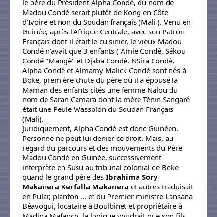
le père du Président Alpha Condé, du nom de
Madou Condé serait plutôt de Kong en Côte
d'Ivoire et non du Soudan français (Mali ). Venu en
Guinée, après l'Afrique Centrale, avec son Patron
Français dont il était le cuisinier, le vieux Madou
Condé n'avait que 3 enfants ( Amie Condé, Sékou
Condé "Mangè" et Djaba Condé. NSira Condé,
Alpha Condé et Almamy Malick Condé sont nés à
Boke, première chute du père où il a épousé la
Maman des enfants cités une femme Nalou du
nom de Saran Camara dont la mère Tènin Sangaré
était une Peule Wassolon du Soudan Français
(Mali).
Juridiquement, Alpha Condé est donc Guinéen.
Personne ne peut lui denier ce droit. Mais, au
regard du parcours et des mouvements du Père
Madou Condé en Guinée, successivement
interprète en Susu au tribunal colonial de Boke
quand le grand père des
Ibrahima Sory
Makanera
Kerfalla Makanera
et autres traduisait
en Pular, planton ... et du Premier ministre Lansana
Béavogui, locataire à Boulbinet et propriétaire à
Madina Mafanco, la logique voudrait que son fils