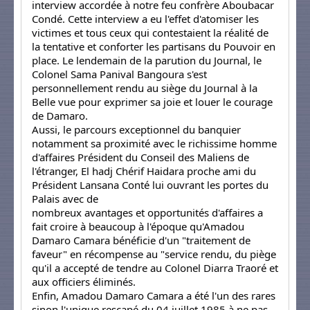
interview accordée à notre feu confrère Aboubacar
Condé. Cette interview a eu l'effet d'atomiser les
victimes et tous ceux qui contestaient la réalité de
la tentative et conforter les partisans du Pouvoir en
place. Le lendemain de la parution du Journal, le
Colonel Sama Panival Bangoura s'est
personnellement rendu au siège du Journal à la
Belle vue pour exprimer sa joie et louer le courage
de Damaro.
Aussi, le parcours exceptionnel du banquier
notamment sa proximité avec le richissime homme
d'affaires Président du Conseil des Maliens de
l'étranger, El hadj Chérif Haidara proche ami du
Président Lansana Conté lui ouvrant les portes du
Palais avec de
nombreux avantages et opportunités d'affaires a
fait croire à beaucoup à l'époque qu'Amadou
Damaro Camara bénéficie d'un "traitement de
faveur" en récompense au "service rendu, du piège
qu'il a accepté de tendre au Colonel Diarra Traoré et
aux officiers éliminés.
Enfin, Amadou Damaro Camara a été l'un des rares
sinon l'unique rescapé du 04 juillet 1985 à ne pas