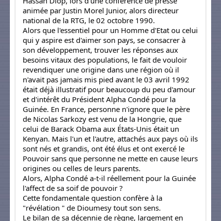
Hassan Diop, lors d'une conférence de presse
animée par Justin Morel Junior, alors directeur
national de la RTG, le 02 octobre 1990.
Alors que l'essentiel pour un Homme d'Etat ou celui
qui y aspire est d'aimer son pays, se consacrer à
son développement, trouver les réponses aux
besoins vitaux des populations, le fait de vouloir
revendiquer une origine dans une région où il
n'avait pas jamais mis pied avant le 03 avril 1992
était déjà illustratif pour beaucoup du peu d'amour
et d'intérêt du Président Alpha Condé pour la
Guinée. En France, personne n'ignore que le père
de Nicolas Sarkozy est venu de la Hongrie, que
celui de Barack Obama aux États-Unis était un
Kenyan. Mais l'un et l'autre, attachés aux pays où ils
sont nés et grandis, ont été élus et ont exercé le
Pouvoir sans que personne ne mette en cause leurs
origines ou celles de leurs parents.
Alors, Alpha Condé a-t-il réellement pour la Guinée
l'affect de sa soif de pouvoir ?
Cette fondamentale question confère à la
"révélation " de Dioumesy tout son sens.
Le bilan de sa décennie de règne, largement en