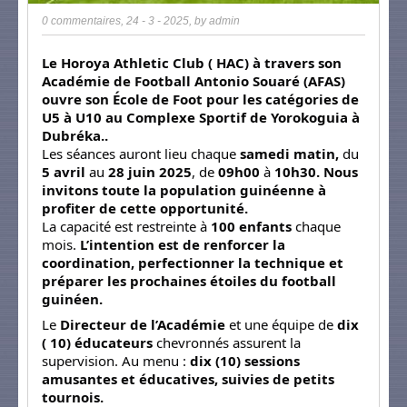
0 commentaires
,
24 - 3 - 2025
, by
admin
Le Horoya Athletic Club ( HAC) à travers son
Académie de Football Antonio Souaré (AFAS)
ouvre son École de Foot pour les catégories de
U5 à U10 au Complexe Sportif de Yorokoguia à
Dubréka..
Les séances auront lieu chaque
samedi matin,
du
5 avril
au
28 juin 2025
, de
09h00
à
10h30. Nous
invitons toute la population guinéenne à
profiter de cette opportunité.
La capacité est restreinte à
100 enfants
chaque
mois.
L’intention est de renforcer la
coordination, perfectionner la technique et
préparer les prochaines étoiles du football
guinéen.
Le
Directeur de l’Académie
et une équipe de
dix
( 10) éducateurs
chevronnés assurent la
supervision. Au menu :
dix (10) sessions
amusantes et éducatives, suivies de petits
tournois.