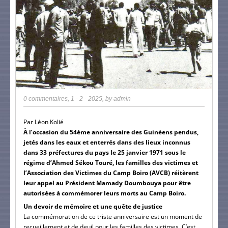
0 commentaires
,
1 - 2 - 2025
, by
admin
Par Léon Kolié
À l’occasion du 54ème anniversaire des Guinéens pendus,
jetés dans les eaux et enterrés dans des lieux inconnus
dans 33 préfectures du pays le 25 janvier 1971 sous le
régime d’Ahmed Sékou Touré, les familles des victimes et
l’Association des Victimes du Camp Boiro (AVCB) réitèrent
leur appel au Président Mamady Doumbouya pour être
autorisées à commémorer leurs morts au Camp Boiro.
Un devoir de mémoire et une quête de justice
La commémoration de ce triste anniversaire est un moment de
recueillement et de deuil pour les familles des victimes. C’est