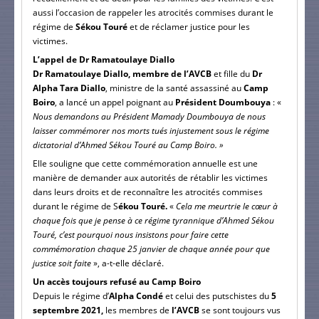
aussi l’occasion de rappeler les atrocités commises durant le
régime de
Sékou Touré
et de réclamer justice pour les
victimes.
L’appel de Dr Ramatoulaye Diallo
Dr Ramatoulaye Diallo, membre de l’AVCB
et fille du
Dr
Alpha Tara Diallo
, ministre de la santé assassiné au
Camp
Boiro
, a lancé un appel poignant au
Président Doumbouya
: «
Nous demandons au Président Mamady Doumbouya de nous
laisser commémorer nos morts tués injustement sous le régime
dictatorial d’Ahmed Sékou Touré au Camp Boiro. »
Elle souligne que cette commémoration annuelle est une
manière de demander aux autorités de rétablir les victimes
dans leurs droits et de reconnaître les atrocités commises
durant le régime de S
ékou Touré.
«
Cela me meurtrie le cœur à
chaque fois que je pense à ce régime tyrannique d’Ahmed Sékou
Touré, c’est pourquoi nous insistons pour faire cette
commémoration chaque 25 janvier de chaque année pour que
justice soit faite
», a-t-elle déclaré.
Un accès toujours refusé au Camp Boiro
Depuis le régime d’
Alpha Condé
et celui des putschistes du
5
septembre 2021,
les membres de
l’AVCB
se sont toujours vus