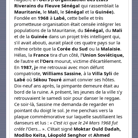
Riverains du Fleuve Sénégal
qui rassemblait la
Mauritanie,
le
Mali,
le
Sénégal
et la
Guinée).
Fondée en
1968
à
Labé,
cette belle et très
prometteuse organisation était censée intégrer les
populations de la Mauritanie, du
Sénégal,
du
Mali
et de la
Guinée
dans un projet très intelligent qui,
s’il avait abouti, aurait placé ces quatre pays sur la
même orbite que la
Corée du Sud
ou la
Malaisie
.
Hélas, la
France
tira d’un côté, l
’Union Soviétique,
de l’autre et
l’Oers
mourut, victime d’écartèlement.
En
1987, j
e me retrouvai avec mon défunt
compatriote,
Williams Sassine
, à la
Villa Syli
de
Labé
où
Sékou Touré
aimait convier ses hôtes.
Dix-neuf ans après, la pimpante demeure était au
bord de la ruine. A présent, les jeunes de la ville s’y
retrouvaient le samedi soir pour danser le reggae.
Ce soir-là, Sassine me demanda de regarder en
pointant du doigt le sol. Je me penchais vers la
plaque commémorative sur laquelle sautillaient les
danseurs et lus :
« C’est ici que le 24 Mars 1968 fut
créée l’Oers
… ». C’était signé
Moktar Ould Dadah,
Modibo Keïta, Léopold Senghor
et
Ahmed