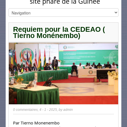
site phare de la Guinée
Requiem pour la CEDEAO (
Tierno Monénembo)
0 commentaires
,
4 - 1 - 2025
, by
admin
Par Tierno Monenembo