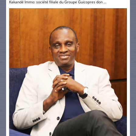
Kakandé Immo: société filiale du Groupe Guicopres don ...