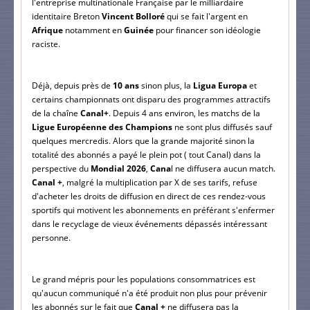
l'entreprise multinationale Française par le milliardaire 
identitaire Breton 
Vincent Bolloré
 qui se fait l'argent en 
Afrique
 notamment en 
Guinée
 pour financer son idéologie 
raciste.
Déjà, depuis près de
 10 ans 
sinon plus, la 
Ligua Europa
 et 
certains championnats ont disparu des programmes attractifs 
de la chaîne
 Canal+
. Depuis 4 ans environ, les matchs de la
Ligue Européenne des Champions 
ne sont plus diffusés sauf 
quelques mercredis. Alors que la grande majorité sinon la 
totalité des abonnés a payé le plein pot ( tout Canal) dans la 
perspective du 
Mondial 2026
, 
Cana
l ne diffusera aucun match. 
Canal +
, malgré la multiplication par X de ses tarifs, refuse 
d'acheter les droits de diffusion en direct de ces rendez-vous 
sportifs qui motivent les abonnements en préférant s'enfermer 
dans le recyclage de vieux événements dépassés intéressant 
personne.
Le grand mépris pour les populations consommatrices est 
qu'aucun communiqué n'a été produit non plus pour prévenir 
les abonnés sur le fait que
 Canal +
 ne diffusera pas la 