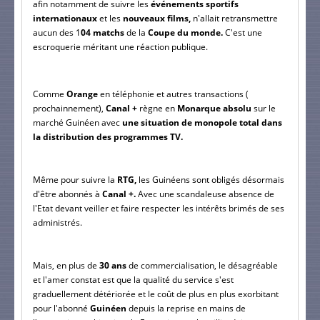
afin notamment de suivre les 
événements sportifs 
internationaux
 et les 
nouveaux films,
 n'allait retransmettre 
aucun des 1
04 matchs 
de la
 Coupe du monde.
 C'est une 
escroquerie méritant une réaction publique.
Comme 
Orange
 en téléphonie et autres transactions ( 
prochainnement),
 Canal +
 règne en
 Monarque absolu 
sur le 
marché Guinéen avec 
une situation de monopole total dans 
la distribution des programmes TV.
Même pour suivre la 
RTG,
 les Guinéens sont obligés désormais 
d'être abonnés à 
Canal +.
 Avec une scandaleuse absence de 
l'Etat devant veiller et faire respecter les intérêts brimés de ses 
administrés.
Mais, en plus de
 30 ans 
de commercialisation, le désagréable 
et l'amer constat est que la qualité du service s'est 
graduellement détériorée et le coût de plus en plus exorbitant 
pour l'abonné 
Guinéen
 depuis la reprise en mains de 