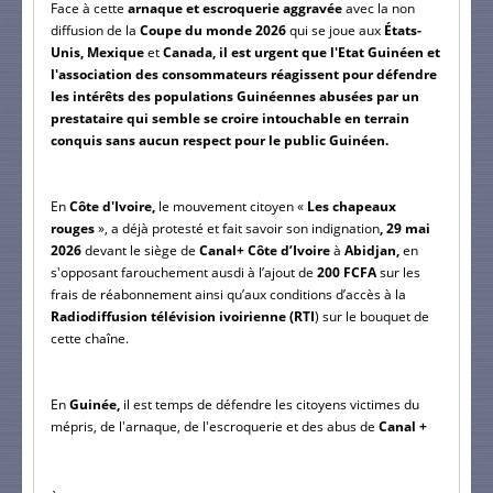
Face à cette 
arnaque et escroquerie aggravée
 avec la non 
diffusion de la 
Coupe du monde 2026
 qui se joue aux 
États-
Unis, Mexique 
et
 Canada, il est urgent que l'Etat Guinéen et 
l'association des consommateurs réagissent pour défendre 
les intérêts des populations Guinéennes abusées par un 
prestataire qui semble se croire intouchable en terrain 
conquis sans aucun respect pour le public Guinéen.
En
 Côte d'Ivoire,
 le mouvement citoyen « 
Les chapeaux 
rouges
 », a déjà protesté et fait savoir son indignation
, 29 mai 
2026
 devant le siège de
 Canal+ Côte d’Ivoire
 à 
Abidjan,
 en 
s'opposant farouchement ausdi à l’ajout de 
200 FCFA
 sur les 
frais de réabonnement ainsi qu’aux conditions d’accès à la 
Radiodiffusion télévision ivoirienne (RTI
) sur le bouquet de 
cette chaîne.
En 
Guinée, 
il est temps de défendre les citoyens victimes du 
mépris, de l'arnaque, de l'escroquerie et des abus de 
Canal +