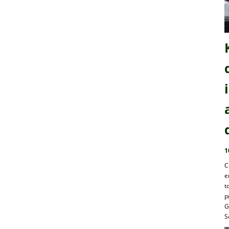
1
C
e
t
p
G
S