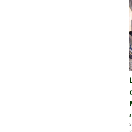
5
S
p