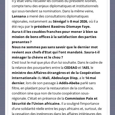
Il y était venu recueillir les conseils du président ivoirien,
compte tenu des enjeux diplomatiques et institutionnels
qui sous-tendent sa nomination. Dans la même veine,
Lansana
a mené des consultations diplomatiques
régionales, notamment au
Sénégal
le
8 mai 2026,
où il a
été reçu par le
président Bassirou Diomaye Faye.
Aura-t-il les coudées franches pour mener à bien sa
mission de bons offices à la satisfaction des parties
prenantes ?
Nous ne sommes pas sans savoir que le dernier mot
revient aux chefs d’Etat qui l’ont mandaté. Saura-t-il
ménager la chèvre et le chou ?
C’est tout le mal que plus d’un lui souhaite. Dans le cadre de
la relance des pourparlers entre la
CEDEAO
et l’
AES
, le
ministre des Affaires étrangères et de la Coopération
internationale
du
Mali, Abdoulaye Diop,
a le
14 mai
dernier
, lors de son passage à
Addis-Abeba
parlé sans
filtre, en plaidant pour la restauration de la confiance,
condition sine qua non de toute coopération sous-
régionale. C’était en présence de la
Commission Paix et
Sécurité de l’Union africaine.
Il a souligné l’importance
d’une solidarité réelle entre les pays africains et, surtout, de
la cessation des ingérences dans les affaires intérieures des