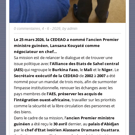
0 commentaires
,
4 - 6 - 2026
, by
admin
Le 25 mars 2026, la CEDEAO a nommé l’ancien Premier
ministre guinéen, Lansana Kouyaté comme
négociateur en chef…
Sa mission est de relancer le dialogue et de trouver une
issue politique avec
l’Alliance des Etats de Sahel central
(AES)
qui regroupe le
Burkina Faso,
le
Mali
et le
Niger.
Le
Secrétaire exécutif de la CEDEAO
de
2002
à
2007
a été
nommé pour un mandat de trois mois, afin de surmonter
l’impasse institutionnelle, renouer les échanges avec les
pays membres de
l’AES,
préserver les acquis de
l’intégration ouest-africaine,
travailler sur les priorités
comme la sécurité et la libre circulation des personnes et
des biens.
Dans le cadre de sa mission, l
’ancien Premier ministre
guinéen
a été reçu le
30 avril
dernier, au
palais d’Abidjan
par le
chef d’Etat ivoirien Alassane Dramane Ouattara
.