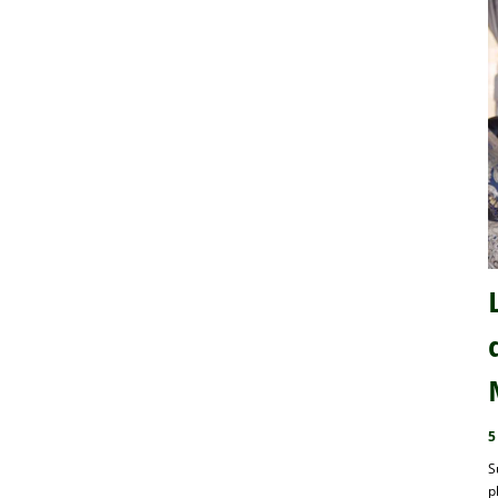
5
S
p