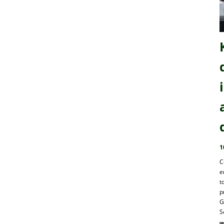
1
C
e
t
p
G
S