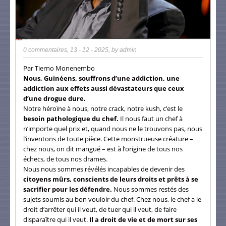
0 commentaires
,
13 - 12 - 2025
, by
admin
Par Tierno Monenembo
Nous, Guinéens, souffrons d’une addiction, une
addiction aux effets aussi dévastateurs que ceux
d’une drogue dure.
Notre héroïne à nous, notre crack, notre kush, c’est le
besoin pathologique du chef.
Il nous faut un chef à
n’importe quel prix et, quand nous ne le trouvons pas, nous
l’inventons de toute pièce. Cette monstrueuse créature –
chez nous, on dit mangué – est à l’origine de tous nos
échecs, de tous nos drames.
Nous nous sommes révélés incapables de devenir des
citoyens mûrs, conscients de leurs droits et prêts à se
sacrifier pour les défendre.
Nous sommes restés des
sujets soumis au bon vouloir du chef. Chez nous, le chef a le
droit d’arrêter qui il veut, de tuer qui il veut, de faire
disparaître qui il veut.
Il a droit de vie et de mort sur ses