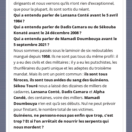
dirigeants et nous verrons qu’ils n’ont rien d’exceptionnel,
que pour la plupart, ils sont sortis du néant.
Qui a entendu parler de Lansana Conté avant le 5 avril
1984 ?
Qui a entendu parler de Dadis Camara ou de Sékouba
Konaté avant le 24 décembre 2008 ?
Qui a entendu parler de Mamadi Doumbouya avant le
5 septembre 2021 ?
Nous sommes passés sous le laminoir de six redoutables
mangué depuis
1958
. Ils ne sont pas tous du même profil : il
y a eu des civils et des militaires ; il y a eu les putschistes, les
thuriféraires du parti unique et les adeptes du troisième
mandat. Mais ils ont un point commun :
ils sont tous
féroces, ils sont tous avides du sang des Guinéens.
Sékou Touré
nous a laissé des dizaines de milliers de
cadavres,
Lansana Conté, Dadis Camara
et
Alpha
Condé,
des centaines, voire des milliers.
Mamadi
Doumbouya
n’en est qu’à ses débuts. Nul ne peut prévoir
pour l’instant, le nombre total de ses victimes.
Guinéens, ne pensons-nous pas enfin que trop, c’est
trop ? Et si l’on arrêtait de nourrir les serpents qui
nous mordent ?