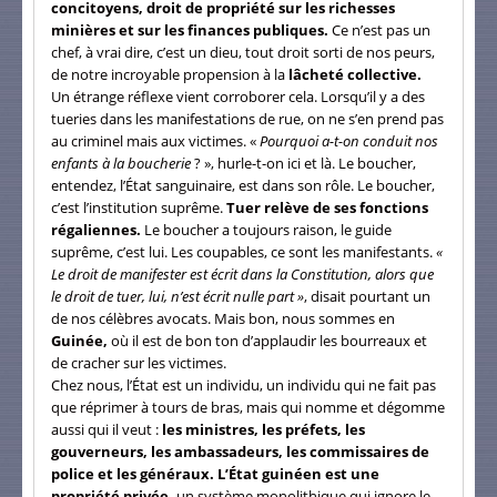
concitoyens, droit de propriété sur les richesses
minières et sur les finances publiques.
Ce n’est pas un
chef, à vrai dire, c’est un dieu, tout droit sorti de nos peurs,
de notre incroyable propension à la
lâcheté collective.
Un étrange réflexe vient corroborer cela. Lorsqu’il y a des
tueries dans les manifestations de rue, on ne s’en prend pas
au criminel mais aux victimes. «
Pourquoi a-t-on conduit nos
enfants à la boucherie
? », hurle-t-on ici et là. Le boucher,
entendez, l’État sanguinaire, est dans son rôle. Le boucher,
c’est l’institution suprême.
Tuer relève de ses fonctions
régaliennes.
Le boucher a toujours raison, le guide
suprême, c’est lui. Les coupables, ce sont les manifestants.
«
Le droit de manifester est écrit dans la Constitution, alors que
le droit de tuer, lui, n’est écrit nulle part »
, disait pourtant un
de nos célèbres avocats. Mais bon, nous sommes en
Guinée,
où il est de bon ton d’applaudir les bourreaux et
de cracher sur les victimes.
Chez nous, l’État est un individu, un individu qui ne fait pas
que réprimer à tours de bras, mais qui nomme et dégomme
aussi qui il veut :
les ministres, les préfets, les
gouverneurs, les ambassadeurs, les commissaires de
police et les généraux. L’État guinéen est une
propriété privée,
un système monolithique qui ignore le