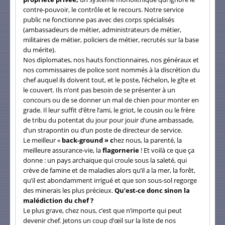
contre-pouvoir, le contrôle et le recours. Notre service
public ne fonctionne pas avec des corps spécialisés
(ambassadeurs de métier, administrateurs de métier,
militaires de métier, policiers de métier, recrutés sur la base
du mérite).
Nos diplomates, nos hauts fonctionnaires, nos généraux et
nos commissaires de police sont nommés à la discrétion du
chef auquel ils doivent tout, et le poste, l’échelon, le gîte et
le couvert. Ils n’ont pas besoin de se présenter à un
concours ou de se donner un mal de chien pour monter en
grade. Il leur suffit d’être l’ami, le griot, le cousin ou le frère
de tribu du potentat du jour pour jouir d’une ambassade,
d’un strapontin ou d’un poste de directeur de service.
Le meilleur «
back-ground » c
hez nous, la parenté, la
meilleure assurance-vie, la
flagornerie
! Et voilà ce que ça
donne : un pays archaïque qui croule sous la saleté, qui
crève de famine et de maladies alors qu’il a la mer, la forêt,
qu’il est abondamment irrigué et que son sous-sol regorge
des minerais les plus précieux.
Qu’est-ce donc sinon la
malédiction du chef ?
Le plus grave, chez nous, c’est que n’importe qui peut
devenir chef. Jetons un coup d’œil sur la liste de nos