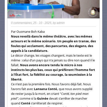
0 commentaires
,
25 - 10 - 2025
, by
admin
Par Ousmane Boh Kaba
Nous revoilà dans le même théâtre, avec les mêmes
acteurs et le même scénario. Un peuple en transe, des
foules qui acclament, des pancartes, des slogans, des
appels à la candidature.
Le décor change, les visages changent, mais le texte est le
même : celui d’un pays qui n’a jamais su dire non quand il le
fallait.
Nous avons encore tendu le micro à nos
instincts les plus bas, ceux qui préfèrent l’homme fort
à l’État fort, la fidélité au courage, la soumission à la
liberté.
Ce n’est pas la première fois. Nous l’avons déjà fait. Nous
l’avons fait avec
Lansana Conté,
que nous avons supplié
de rester jusqu’à la mort, en criant “
Conté, ton pied mon
pied”
, comme si la
Guinée
devait s’arrêter de marcher
quand
Conté
s’arrêterait de respirer.