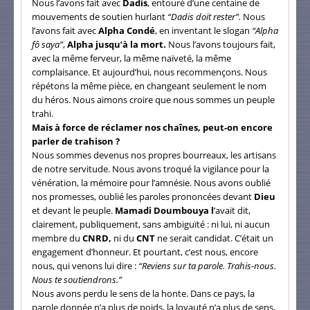
Nous l’avons fait avec
Dadis
, entouré d’une centaine de
mouvements de soutien hurlant
“Dadis doit rester”.
Nous
l’avons fait avec
Alpha Condé
, en inventant le slogan
“Alpha
fô saya”
,
Alpha jusqu’à la mort.
Nous l’avons toujours fait,
avec la même ferveur, la même naïveté, la même
complaisance. Et aujourd’hui, nous recommençons. Nous
répétons la même pièce, en changeant seulement le nom
du héros. Nous aimons croire que nous sommes un peuple
trahi.
Mais à force de réclamer nos chaînes, peut-on encore
parler de trahison ?
Nous sommes devenus nos propres bourreaux, les artisans
de notre servitude. Nous avons troqué la vigilance pour la
vénération, la mémoire pour l’amnésie. Nous avons oublié
nos promesses, oublié les paroles prononcées devant
Dieu
et devant le peuple.
Mamadi Doumbouya l
’avait dit,
clairement, publiquement, sans ambiguïté : ni lui, ni aucun
membre du
CNRD,
ni du
CNT
ne serait candidat. C’était un
engagement d’honneur. Et pourtant, c’est nous, encore
nous, qui venons lui dire :
“Reviens sur ta parole. Trahis-nous.
Nous te soutiendrons.”
Nous avons perdu le sens de la honte. Dans ce pays, la
parole donnée n’a plus de poids, la loyauté n’a plus de sens,