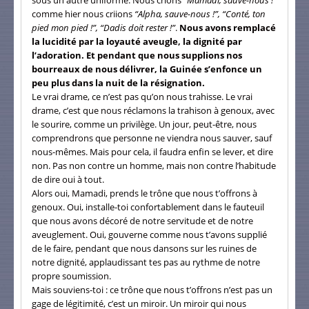
comme hier nous criions
“Alpha, sauve-nous !”, “Conté, ton
pied mon pied !”, “Dadis doit rester !”
.
Nous avons remplacé
la lucidité par la loyauté aveugle, la dignité par
l’adoration. Et pendant que nous supplions nos
bourreaux de nous délivrer, la Guinée s’enfonce un
peu plus dans la nuit de la résignation.
Le vrai drame, ce n’est pas qu’on nous trahisse. Le vrai
drame, c’est que nous réclamons la trahison à genoux, avec
le sourire, comme un privilège. Un jour, peut-être, nous
comprendrons que personne ne viendra nous sauver, sauf
nous-mêmes. Mais pour cela, il faudra enfin se lever, et dire
non. Pas non contre un homme, mais non contre l’habitude
de dire oui à tout.
Alors oui, Mamadi, prends le trône que nous t’offrons à
genoux. Oui, installe-toi confortablement dans le fauteuil
que nous avons décoré de notre servitude et de notre
aveuglement. Oui, gouverne comme nous t’avons supplié
de le faire, pendant que nous dansons sur les ruines de
notre dignité, applaudissant tes pas au rythme de notre
propre soumission.
Mais souviens-toi : ce trône que nous t’offrons n’est pas un
gage de légitimité, c’est un miroir. Un miroir qui nous