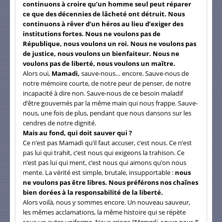
continuons à croire qu’un homme seul peut réparer
ce que des décennies de lâcheté ont détruit. Nous
continuons à rêver d’un héros au lieu d’exiger des
institutions fortes. Nous ne voulons pas de
République, nous voulons un roi. Nous ne voulons pas
de justice, nous voulons un bienfaiteur. Nous ne
voulons pas de liberté, nous voulons un maître.
Alors oui,
Mamadi,
sauve-nous… encore. Sauve-nous de
notre mémoire courte, de notre peur de penser, de notre
incapacité à dire non. Sauve-nous de ce besoin maladif
d’être gouvernés par la même main qui nous frappe. Sauve-
nous, une fois de plus, pendant que nous dansons sur les
cendres de notre dignité.
Mais au fond, qui doit sauver qui ?
Ce n’est pas Mamadi qu’il faut accuser, c’est nous. Ce n’est
pas lui qui trahit, c’est nous qui exigeons la trahison. Ce
n’est pas lui qui ment, c’est nous qui aimons qu’on nous
mente. La vérité est simple, brutale, insupportable :
nous
ne voulons pas être libres. Nous préférons nos chaînes
bien dorées à la responsabilité de la liberté.
Alors voilà, nous y sommes encore. Un nouveau sauveur,
les mêmes acclamations, la même histoire qui se répète
sous un autre uniforme. Nous crions
“Mamadi, sauve-nous !
”