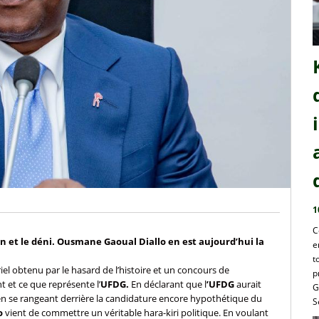
1
C
ion et le déni. Ousmane Gaoual Diallo en est aujourd’hui la
e
t
iel obtenu par le hasard de l’histoire et un concours de
p
t et ce que représente l’
UFDG.
En déclarant que l
’UFDG
aurait
G
e en se rangeant derrière la candidature encore hypothétique du
S
o
vient de commettre un véritable hara-kiri politique. En voulant