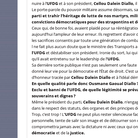
nuire à l’
UFDG
et à son président,
Cellou Dalein Diallo,
il
Le porte-parole du pouvoir militaire assume désormais, san
parti et trahir l’héritage de lutte de nos martyrs, mi
convictions démocratiques pour des strapontins et d
Ceux qui, de bonne foi, avaient plaidé pour sa réintégrati
aujourd’hui l’ampleur de leur erreur. Ils regrettent d’avoi
les sacrifices consentis par toute une génération de combat
l ne fait plus aucun doute que le ministre des Transports 
l’UFDG
et déstabiliser son président. Ironie du sort, lui qu
qu’il avait entretenu sur le leadership de l
’UFDG.
Sa dernière sortie publique n’est pas seulement une faute 
donné leur vie pour la démocratie et l’État de droit. C’est 
d’honneur tracée par
Cellou Dalein Diallo
et à l’idéal dé
En quelle qualité parle donc Ousmane Gaoual Diallo 
Exclu et banni de l’UFDG, de quelle légitimité se pré
souverains et dignes ?
Même le président du parti,
Cellou Dalein Diallo
, n’enga
dans le respect des statuts, des organes et des principes 
Trop, c’est trop ! L
’UFDG
ne peut plus rester silencieuse fa
personnelle, tente de salir son image et de détourner son c
compromettra jamais avec la dictature ni avec ceux qui ont
démocratie
et de la
justice.