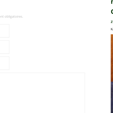
nt obligatoires.
2
K