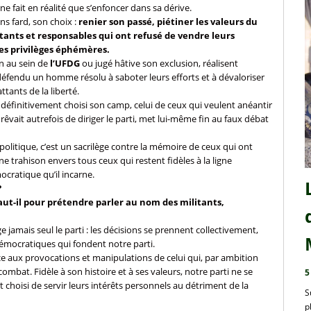
 ne fait en réalité que s’enfoncer dans sa dérive.
s fard, son choix :
renier son passé, piétiner les valeurs du
litants et responsables qui ont refusé de vendre leurs
es privilèges éphémères.
on au sein de
l’UFDG
ou jugé hâtive son exclusion, réalisent
r défendu un homme résolu à saboter leurs efforts et à dévaloriser
tants de la liberté.
a définitivement choisi son camp, celui de ceux qui veulent anéantir
i rêvait autrefois de diriger le parti, met lui-même fin au faux débat
politique, c’est un sacrilège contre la mémoire de ceux qui ont
une trahison envers tous ceux qui restent fidèles à la ligne
mocratique qu’il incarne.
?
vaut-il pour prétendre parler au nom des militants,
ge jamais seul le parti : les décisions se prennent collectivement,
démocratiques qui fondent notre parti.
ce aux provocations et manipulations de celui qui, par ambition
ombat. Fidèle à son histoire et à ses valeurs, notre parti ne se
5
 choisi de servir leurs intérêts personnels au détriment de la
S
p