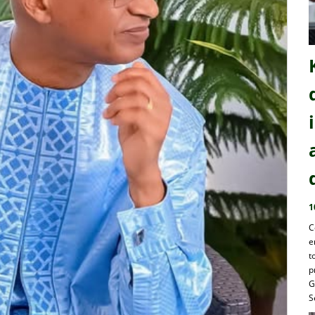
1
C
e
t
p
G
S