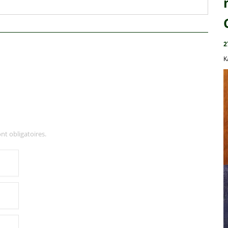
2
K
nt obligatoires.