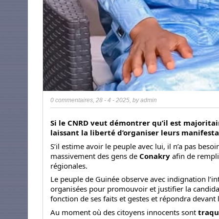
0 commentaires
,
28 - 4 - 2025
, by
admin
Si le CNRD veut démontrer qu’il est majoritair
laissant la liberté d’organiser leurs manifesta
S’il estime avoir le peuple avec lui, il n’a pas besoi
massivement des gens de
Conakry
afin de rempli
régionales.
Le peuple de Guinée observe avec indignation l’int
organisées pour promouvoir et justifier la candid
fonction de ses faits et gestes et répondra devant l
Au moment où des citoyens innocents sont
traqu