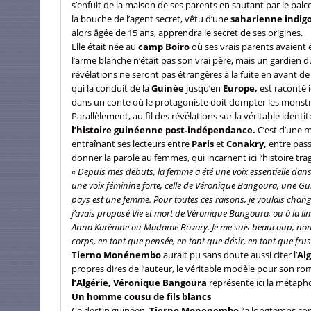
s’enfuit de la maison de ses parents en sautant par le balco
la bouche de l’agent secret, vêtu d’une
saharienne indig
alors âgée de 15 ans, apprendra le secret de ses origines.
Elle était née au
camp Boiro
où ses vrais parents avaient 
l’arme blanche n’était pas son vrai père, mais un gardien d
révélations ne seront pas étrangères à la fuite en avant de
qui la conduit de la
Guinée
jusqu’en
Europe,
est raconté 
dans un conte où le protagoniste doit dompter les monstr
Parallèlement, au fil des révélations sur la véritable ide
l’histoire guinéenne post-indépendance.
C’est d’une 
entraînant ses lecteurs entre
Paris
et
Conakry,
entre pass
donner la parole au femmes, qui incarnent ici l’histoire tr
« Depuis mes débuts, la femme a été une voix essentielle dans 
une voix féminine forte, celle de Véronique Bangoura, une G
pays est une femme. Pour toutes ces raisons, je voulais changer
j’avais proposé Vie et mort de Véronique Bangoura, ou à la 
Anna Karénine ou Madame Bovary. Je me suis beaucoup, non p
corps, en tant que pensée, en tant que désir, en tant que frus
Tierno Monénembo
aurait pu sans doute aussi citer l’
Al
propres dires de l’auteur, le véritable modèle pour son r
l’Algérie, Véronique Bangoura
représente ici la métaph
Un homme cousu de fils blancs
Ce destin guinéen,
Tierno Monenembo
l’a longtemps con