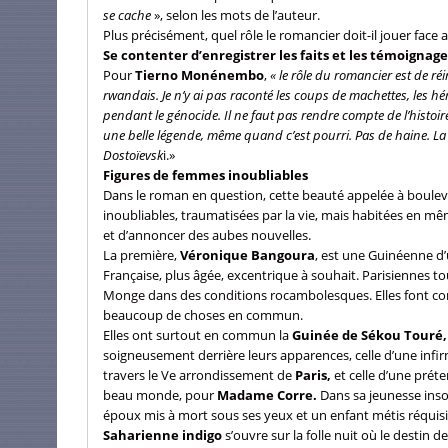
se cache
», selon les mots de l’auteur.
Plus précisément, quel rôle le romancier doit-il jouer face au
Se contenter d’enregistrer les faits et les témoignage
Pour
Tierno Monénembo
,
« le rôle du romancier est de réi
rwandais. Je n’y ai pas raconté les coups de machettes, les hé
pendant le génocide. Il ne faut pas rendre compte de l’histoire, il
une belle légende, même quand c’est pourri. Pas de haine. La 
Dostoïevsk
i.»
Figures de femmes inoubliables
Dans le roman en question, cette beauté appelée à boule
inoubliables, traumatisées par la vie, mais habitées en m
et d’annoncer des aubes nouvelles.
La première,
Véronique Bangoura
, est une Guinéenne d
Française, plus âgée, excentrique à souhait. Parisiennes tou
Monge dans des conditions rocambolesques. Elles font conn
beaucoup de choses en commun.
Elles ont surtout en commun la
Guinée de Sékou Touré,
soigneusement derrière leurs apparences, celle d’une infi
travers le Ve arrondissement de
Paris,
et celle d’une prét
beau monde, pour
Madame Corre.
Dans sa jeunesse insou
époux mis à mort sous ses yeux et un enfant métis réquisi
Saharienne indigo
s’ouvre sur la folle nuit où le destin de