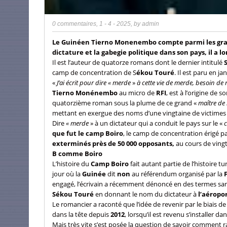
0 commentaires
,
1 - 4 - 2025
, by
admin
Le Guinéen Tierno Monenembo compte parmi les grand
dictature et la gabegie politique dans son pays, il a 
Il est l’auteur de quatorze romans dont le dernier intitulé
S
camp de concentration de S
ékou Touré
. Il est paru en ja
«
J’ai écrit pour dire « merde
»
à cette vie de merde, besoin de 
Tierno Monénembo
au micro de
RFI
, est à l’origine de
quatorzième roman sous la plume de ce grand «
maître de 
mettant en exergue des noms d’une vingtaine de victimes 
Dire
« merde
» à un dictateur qui a conduit le pays sur le «
c
que fut le camp Boiro
, le camp de concentration érigé pa
exterminés près de 50 000 opposants,
au cours de ving
B comme Boiro
L’histoire du
Camp Boiro
fait autant partie de l’histoire 
jour où la
Guinée
dit
non
au référendum organisé par la
F
engagé, l’écrivain a récemment dénoncé en des termes san
Sékou Touré
en donnant le nom du dictateur à
l’aéropo
Le romancier a raconté que l’idée de revenir par le biais de
dans la tête depuis
2012
, lorsqu’il est revenu s’installer 
Mais très vite s’est posée la question de savoir comment rac