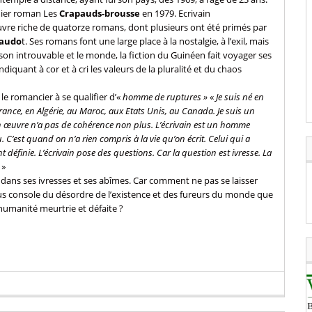
emier roman Les
Crapauds-brousse
en 1979. Ecrivain
œuvre riche de quatorze romans, dont plusieurs ont été primés par
naudo
t. Ses romans font une large place à la nostalgie, à l’exil, mais
maison introuvable et le monde, la fiction du Guinéen fait voyager ses
ndiquant à cor et à cri les valeurs de la pluralité et du chaos
le romancier à se qualifier d’«
homme de ruptures »
«
Je suis né en
 France, en Algérie, au Maroc, aux Etats Unis, au Canada. Je suis un
 œuvre n’a pas de cohérence non plus. L’écrivain est un homme
’est quand on n’a rien compris à la vie qu’on écrit. Celui qui a
ent définie. L’écrivain pose des questions. Car la question est ivresse. La
…
»
s dans ses ivresses et ses abîmes. Car comment ne pas se laisser
nous console du désordre de l’existence et des fureurs du monde que
humanité meurtrie et défaite ?