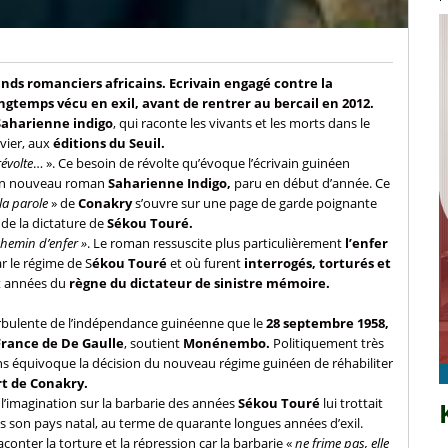
s romanciers africains. Ecrivain engagé contre la
longtemps vécu en exil, avant de rentrer au bercail en 2012.
aharienne indigo
, qui raconte les vivants et les morts dans le
nvier, aux
éditions du Seuil.
révolte
… ». Ce besoin de révolte qu’évoque l’écrivain guinéen
 son nouveau roman
Saharienne Indigo,
paru en début d’année. Ce
la parole
» de
Conakry
s’ouvre sur une page de garde poignante
de la dictature de
Sékou Touré.
hemin d’enfer »
. Le roman ressuscite plus particulièrement
l’enfer
r le régime de S
ékou Touré
et où furent
interrogés, torturés et
t années du
règne du dictateur de sinistre mémoire.
turbulente de l’indépendance guinéenne que le
28 septembre 1958,
rance de De Gaulle
, soutient
Monénembo.
Politiquement très
s équivoque la décision du nouveau régime guinéen de réhabiliter
rt de Conakry.
 l’imagination sur la barbarie des années
Sékou Touré
lui trottait
dans son pays natal, au terme de quarante longues années d’exil.
onter la torture et la répression car la barbarie «
ne frime pas, elle