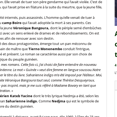
n. Elle venait de tuer son père gendarme qui l’avait violée. C’est de
o
, qui l’avait prise en filature à la suite du meurtre, que la jeune fille,
été internés, puis assassinés. L’homme qu’elle venait de tuer à
u
camp Boiro
qui l’avait adoptée la mort à ses parents. Ces
 la jeune
Véronique Bangoura,
dont le périple semé d’embûches
ici avec un sens enlevé de drames et de rebondissements. On est
es afin de renouer avec son destin.
ntité des deux protagonistes, émerge tout un pan méconnu de
main de maître que
Tierno Monenembo
conduit l’intrigue,
é et présent. Le roman se caractérise aussi par son choix de
agique du peuple guinéen.
mes romans. Cette fois-ci, j’ai choisi de faire entendre de nouveau
4
uinéenne. Le mot « Guinée » veut dire femme en langue soussou.Notre
L
 le titre du livre. Saharienne indigo m’a été imposé par l’éditeur. Moi,
limite Véronique Bangoura tout seul, comme Thérèse Desqueyroux,
as inspiré, mais je me suis référé à Madame Bovary en tant que
tration. »
gérien Kateb Yacine
dont le très lyrique Nedmja a été, selon les
oman
Saharienne indigo.
Comme
Nedjma
qui est le symbole de
ore du destin guinéen.
templé à distance, ayant fui son pays, dès 1969, à l’âge de 23 ans.