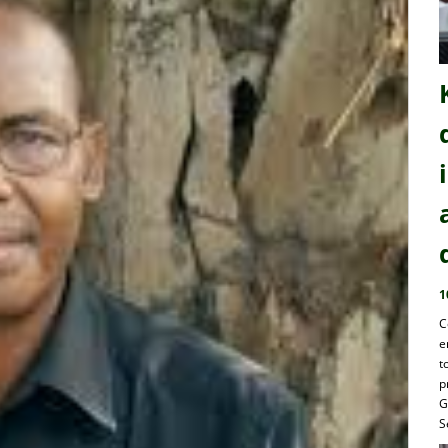
1
C
e
t
p
G
S