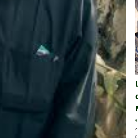
5
S
p