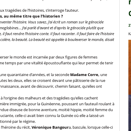
x tragédies de l’histoires, s’interroge l’auteur.
s, au même titre que l’historien ?
nventer l’histoire. Vous savez, j’ai écrit un roman sur le génocide
2
moglobines… J’ai parlé d’avant et d’après le génocide plutôt que
 faut rendre l’histoire conte. Il faut raconter. Il faut faire de l’histoire
K
colère, la beauté. La beauté est appelée à bouleverser le monde, disait
verser le monde est incarnée par deux figures de femmes
ême temps par une vitalité époustouflante qui leur permet de tenir
’une quarantaine d’années, et la seconde
Madame Corre,
une
tes les deux, elles se croisent devant une pâtisserie de la rue
aissance, avant de découvrir, chemin faisant, qu’elles ont
à l’origine des malheurs et des tragédies qu’elles cachent
rmière immigrée, pour la Guinéenne, poussant un fauteuil roulant à
endue diseuse de bonne aventure, moitié hippie, moitié femme du
ciante, celle-ci avait bien connu la Guinée où elle a laissé un
tionné par le régime.
 l’héroïne du récit,
Véronique Bangour
a, bascule, lorsque celle-ci