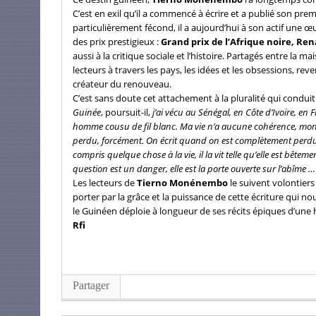
C’est en exil qu’il a commencé à écrire et a publié son pr
particulièrement fécond, il a aujourd’hui à son actif une 
des prix prestigieux :
Grand prix de l’Afrique noire, Re
aussi à la critique sociale et l’histoire. Partagés entre la 
lecteurs à travers les pays, les idées et les obsessions, reve
créateur du renouveau.
C’est sans doute cet attachement à la pluralité qui conduit 
Guinée
, poursuit-il,
j’ai vécu au Sénégal, en Côte d’Ivoire, en
homme cousu de fil blanc. Ma vie n’a aucune cohérence, mon
perdu, forcément. On écrit quand on est complètement perdu. C
compris quelque chose à la vie, il la vit telle qu’elle est bêtem
question est un danger, elle est la porte ouverte sur l’abîme 
Les lecteurs de
Tierno Monénembo
le suivent volontier
porter par la grâce et la puissance de cette écriture qui 
le Guinéen déploie à longueur de ses récits épiques d’une 
Rfi
Partager