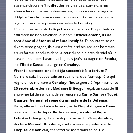
absence depuis le
9 juillet
dernier, n’a pas, sur-le-champ
étonné leurs proches outre-mesure, puisque sous le régime
d’
Alpha Condé
comme sous celui des militaires, ils séjournent
régulièrement à la p
rison centrale de Conakry.
C’est le procureur de la République qui a semé l’inquiétude en
affirmant ne rien savoir de leur sort.
Officiellement, ils ne
sont donc ni détenus ni même inculpés
. Et pourtant, selon
divers témoignages, ils auraient été arrêtés par des hommes
en uniforme, conduits dans la cour du palais présidentiel où ils
auraient subi des bastonnades, puis jetés au bagne de
Fotoba,
sur
l’île de Kassa,
au large de
Conakry.
Vivent-ils encore, ont-ils déjà succombé à la torture ?
Nul ne le sait. Il est certain en revanche, que l’atmosphère qui
règne en ce moment à
Conakry
n’incite guère à l’optimisme. Le
26 septembre
dernier,
Madame Bilivogu
i reçoit un coup de fil
anonyme lui demandant de se rendre au
Camp Samory Touré,
Quartier Général et siège du ministère de la Défense
.
De là, elle est conduite à la morgue de
l’hôpital Ignace Deen
pour identifier la dépouille de son mari, le
colonel Pépé
Célestin Bilivogui,
disparu depuis un an. Le
26 septembre
, le
docteur Mamadi Dioubaté, chef du service pédiatrie de
l’hôpital de Kankan,
est retrouvé mort dans sa cellule.