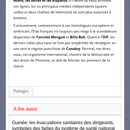
morts, les exilés et les disparus.
A l’heure où nous écrivons
ces lignes, les six principaux médias indépendants (quatre
radios et deux chaînes de télévision) ne sont plus autorisés à
émettre.
Curieusement, contrairement à ses homologues européens et
américain, l’Etat français n’a toujours pas réagi à la scandaleuse
disparition de
Foninké Menguè
et
Billo Bah.
Quant à l
’OIF
, les
dérives citées plus haut ne l’ont pas empêchée de réintégrer en
son sein le régime putschiste de
Conakry
. Normal, me direz-
vous, cet organisme international, chantre de la démocratie et
des droits de l’Homme, se doit de féliciter les premiers de la
classe.
Partager
A lire aussi
Guinée: les évacuations sanitaires des dirigeants,
symboles des failles du système de santé national