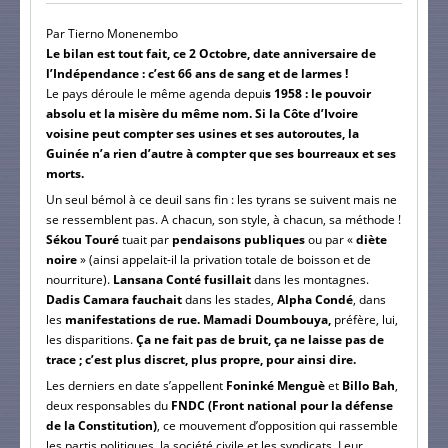
Par Tierno Monenembo
Le bilan est tout fait, ce 2 Octobre, date anniversaire de
l’Indépendance : c’est 66 ans de sang et de larmes !
Le pays déroule le même agenda depui
s 1958 : le pouvoir
absolu et la misère du même nom. Si la Côte d’Ivoire
voisine peut compter ses usines et ses autoroutes, la
Guinée n’a rien d’autre à compter que ses bourreaux et ses
morts.
Un seul bémol à ce deuil sans fin : les tyrans se suivent mais ne
se ressemblent pas. A chacun, son style, à chacun, sa méthode !
Sékou Touré
tuait par
pendaisons publiques
ou par «
diète
noire
» (ainsi appelait-il la privation totale de boisson et de
nourriture).
Lansana Conté fusillait
dans les montagnes.
Dadis Camara fauchait
dans les stades,
Alpha Condé
, dans
les
manifestations de rue. Mamadi Doumbouya,
préfère, lui,
les disparitions.
Ça ne fait pas de bruit, ça ne laisse pas de
trace ; c’est plus discret, plus propre, pour ainsi dire.
Les derniers en date s’appellent
Foninké Menguè
et
Billo Bah
,
deux responsables du
FNDC (Front national pour la défense
de la Constitution)
, ce mouvement d’opposition qui rassemble
les partis politiques, la société civile et les syndicats. Leur