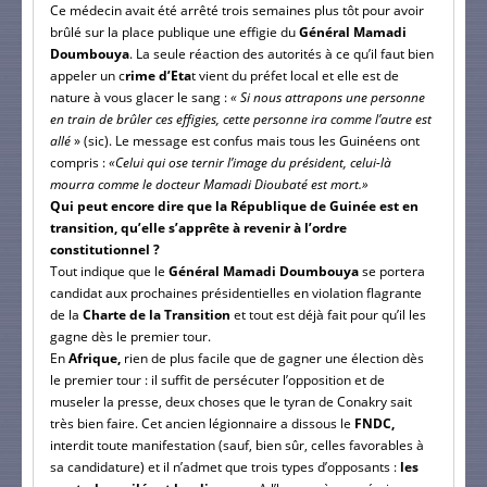
Ce médecin avait été arrêté trois semaines plus tôt pour avoir
brûlé sur la place publique une effigie du
Général Mamadi
Doumbouya
. La seule réaction des autorités à ce qu’il faut bien
appeler un c
rime d’Eta
t vient du préfet local et elle est de
nature à vous glacer le sang :
« Si nous attrapons une personne
en train de brûler ces effigies, cette personne ira comme l’autre est
allé
» (sic). Le message est confus mais tous les Guinéens ont
compris :
«Celui qui ose ternir l’image du président, celui-là
mourra comme le docteur Mamadi Dioubaté est mort.»
Qui peut encore dire que la République de Guinée est en
transition, qu’elle s’apprête à revenir à l’ordre
constitutionnel ?
Tout indique que le
Général Mamadi Doumbouya
se portera
candidat aux prochaines présidentielles en violation flagrante
de la
Charte de la Transition
et tout est déjà fait pour qu’il les
gagne dès le premier tour.
En
Afrique,
rien de plus facile que de gagner une élection dès
le premier tour : il suffit de persécuter l’opposition et de
museler la presse, deux choses que le tyran de Conakry sait
très bien faire. Cet ancien légionnaire a dissous le
FNDC,
interdit toute manifestation (sauf, bien sûr, celles favorables à
sa candidature) et il n’admet que trois types d’opposants :
les