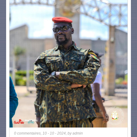
0 commentaires
,
10 - 10 - 2024
, by
admin