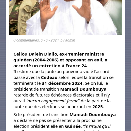
0 commentaires
,
6 - 6 - 2024
, by
admin
Cellou Dalein Diallo, ex-Premier ministre
guinéen (2004-2006) et opposant en exil, a
accordé un entretien à France 24.
Il estime que la junte au pouvoir a violé l’accord
passé avec la
Cedeao
selon lequel la transition se
terminerait le
31 décembre 2024.
Selon lui, le
président de transition
Mamadi Doumbouya
retarde de futures échéances électorales et il n’y
aurait
“aucun engagement ferme
” de la part de la
junte que des élections se tiendront en
2025.
Si le président de transition
Mamadi Doumbouya
a déclaré ne pas se présenter à la prochaine
élection présidentielle en
Guinée
,
“le risque qu’il