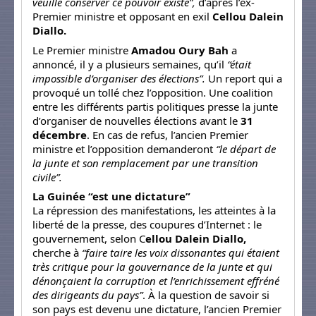
veuille conserver ce pouvoir existe”,
d’après l’ex-
Premier ministre et opposant en exil
Cellou Dalein
Diallo.
Le Premier ministre
Amadou Oury Bah
a
annoncé, il y a plusieurs semaines, qu’il
“était
impossible d’organiser des élections”.
Un report qui a
provoqué un tollé chez l’opposition. Une coalition
entre les différents partis politiques presse la junte
d’organiser de nouvelles élections avant le
31
décembre
. En cas de refus, l’ancien Premier
ministre et l’opposition demanderont
“le départ de
la junte et son remplacement par une transition
civile”.
La Guinée “est une dictature”
La répression des manifestations, les atteintes à la
liberté de la presse, des coupures d’Internet : le
gouvernement, selon C
ellou Dalein Diallo,
cherche à
“faire taire les voix dissonantes qui étaient
très critique pour la gouvernance de la junte et qui
dénonçaient la corruption et l’enrichissement effréné
des dirigeants du pays”
. À la question de savoir si
son pays est devenu une dictature, l’ancien Premier