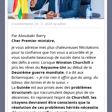
0 commentaires
,
19 - 3 - 2024
, by
admin
Par Aboubakr Barry
Cher Premier ministre,
Je vous adresse mes plus chaleureuses félicitations
pour la confiance que l’on vous a accordée et je
vous souhaite beaucoup de succès dans la relève
des défis à venir. Lorsque
Winston Churchill
a
pris les rênes du
Royaume-Uni
au début de la
Deuxième guerre mondiale
, il a dit aux
Britanniques : «
Je n’ai rien à offrir que du sang, du
labeur, des larmes et de la sueur. »
La
Guinée
est aux prises avec des
problèmes
structurel
s qui s’accumulent depuis plus de six
décennies. En reprenant l’esprit de
Churchill
,
les
citoyens devraient être conscients que la
résolution de ces problèmes hérités nécessite