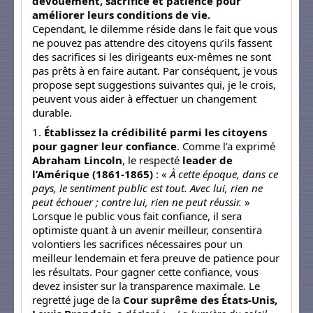
dévouement, sacrifice et patience pour
améliorer leurs conditions de vie.
Cependant, le dilemme réside dans le fait que vous
ne pouvez pas attendre des citoyens qu’ils fassent
des sacrifices si les dirigeants eux-mêmes ne sont
pas prêts à en faire autant. Par conséquent, je vous
propose sept suggestions suivantes qui, je le crois,
peuvent vous aider à effectuer un changement
durable.
1.
Établissez la crédibilité parmi les citoyens
pour gagner leur confiance
. Comme l’a exprimé
Abraham Lincoln
, le respecté
leader de
l’Amérique (1861-1865)
: «
À cette époque, dans ce
pays, le sentiment public est tout. Avec lui, rien ne
peut échouer ; contre lui, rien ne peut réussir.
»
Lorsque le public vous fait confiance, il sera
optimiste quant à un avenir meilleur, consentira
volontiers les sacrifices nécessaires pour un
meilleur lendemain et fera preuve de patience pour
les résultats. Pour gagner cette confiance, vous
devez insister sur la transparence maximale. Le
regretté juge de la
Cour suprême des États-Unis,